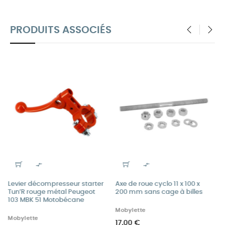
PRODUITS ASSOCIÉS
‹
›


yclo 11 x 100 x
Courroie cyclo Teknix MBK 51
Gaine téflon ve
 cage à billes
crantée 821x14x7
2,6 mm au mèt
MBK - Motobecane
Cables & Gaines
9,00 €
1,20 €