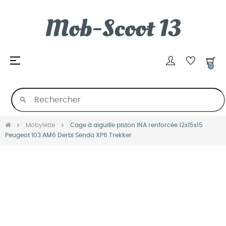
Basculer
☰
0
la
navigation
search
Mobylette
Cage à aiguille piston INA renforcée 12x15x15
Peugeot 103 AM6 Derbi Senda XP6 Trekker