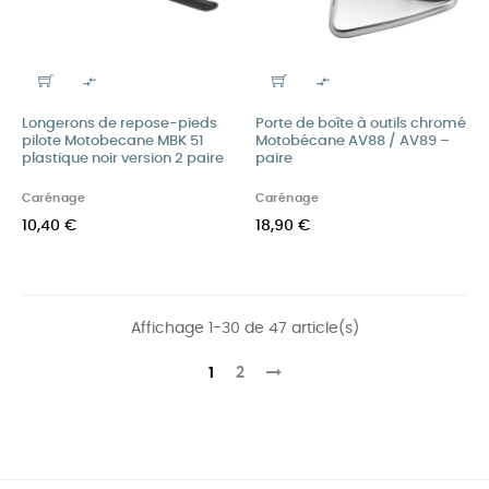


Longerons de repose-pieds
Porte de boîte à outils chromé
pilote Motobecane MBK 51
Motobécane AV88 / AV89 –
plastique noir version 2 paire
paire
Carénage
Carénage
10,40 €
18,90 €
Affichage 1-30 de 47 article(s)
1
2