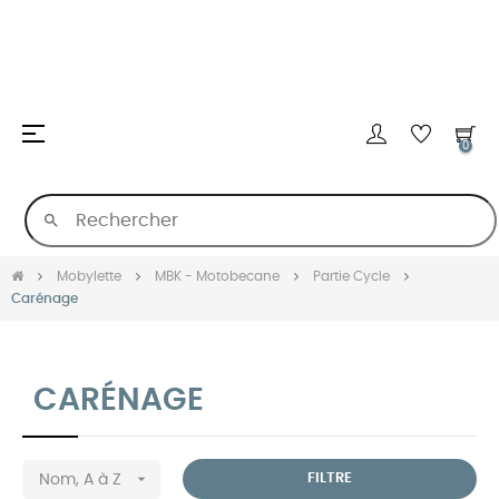
Basculer
☰
0
la
navigation
search
Mobylette
MBK - Motobecane
Partie Cycle
Carénage
CARÉNAGE

FILTRE
Nom, A à Z