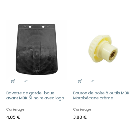


Bavette de garde-boue
Bouton de boîte à outils MBK
avant MBK 51 noire avec logo
Motobécane crème
Carénage
Carénage
4,85 €
3,80 €