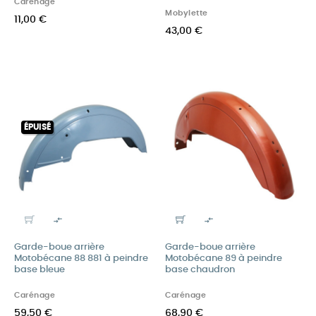
Carénage
Mobylette
11,00 €
43,00 €
ÉPUISÉ


Garde-boue arrière
Garde-boue arrière
Motobécane 88 881 à peindre
Motobécane 89 à peindre
base bleue
base chaudron
Carénage
Carénage
59,50 €
68,90 €