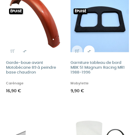
ÉPUISÉ
ÉPUISÉ


Garde-boue avant
Garniture tableau de bord
Motobécane 89 à peindre
MBK 51 Magnum Racing MR1
base chaudron
1988-1996
Carénage
Mobylette
16,90 €
9,90 €