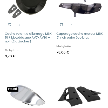


Cache volant d’allumage MBK
Capotage cache moteur MBK
51 / Motobécane AV7-AV10 –
51 noir paire éco brut
noir (2 attaches)
Mobylette
Mobylette
78,00 €
9,70 €
ÉPUISÉ