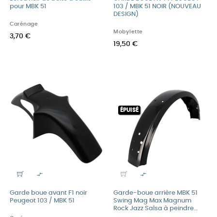
pour MBK 51
103 / MBK 51 NOIR (NOUVEAU
DESIGN)
Carénage
Mobylette
3,70 €
19,50 €
ÉPUISÉ


Garde boue avant F1 noir
Garde-boue arrière MBK 51
Peugeot 103 / MBK 51
Swing Mag Max Magnum
Rock Jazz Salsa à peindre
base noire