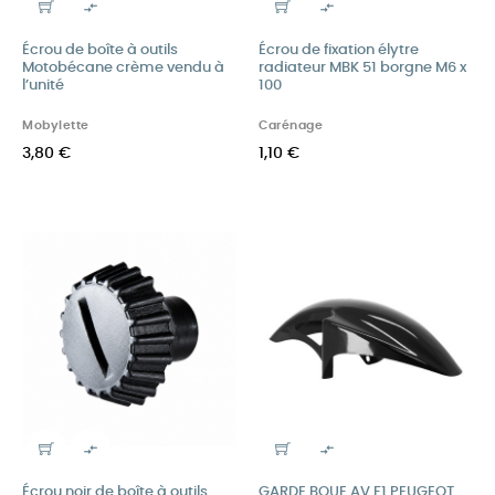


Écrou de boîte à outils
Écrou de fixation élytre
Motobécane crème vendu à
radiateur MBK 51 borgne M6 x
l’unité
100
Mobylette
Carénage
3,80 €
1,10 €


Écrou noir de boîte à outils
GARDE BOUE AV F1 PEUGEOT