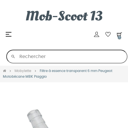
Basculer
☰
0
la
navigation
search
Mobylette
Filtre à essence transparent 6 mm Peugeot
Motobécane MBK Piaggio